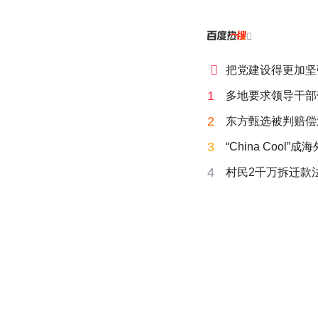


把党建设得更加坚
1
多地要求领导干部
2
东方甄选被判赔偿
3
“China Cool”
4
村民2千万拆迁款法