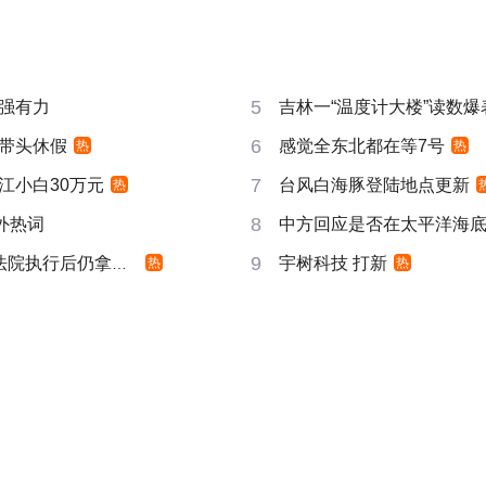
5
强有力
吉林一“温度计大楼”读数爆
6
带头休假
感觉全东北都在等7号
热
热
7
江小白30万元
台风白海豚登陆地点更新
热
8
成海外热词
中方回应是否在太平洋海
9
院执行后仍拿不到
宇树科技 打新
热
热