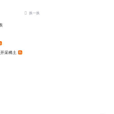

换一换
表
热
底开采稀土
热