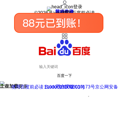
登录
我的关注
我的收藏
皮肤中心
用户反馈
设置
©2026 Baidu 使用百度前必读
百度一下
正在加载
上滑加载更多
用户反馈
使用百度前必读 Baidu 京ICP证030173号
京公网安备11000002000001号