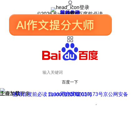
登录
我的关注
我的收藏
皮肤中心
用户反馈
设置
©2026 Baidu 使用百度前必读
百度一下
正在加载
上滑加载更多
用户反馈
使用百度前必读 Baidu 京ICP证030173号
京公网安备11000002000001号