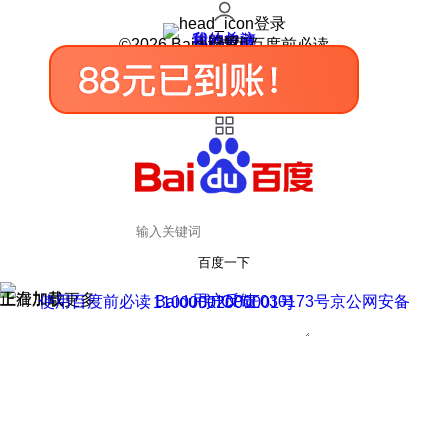
登录
我的关注
我的收藏
皮肤中心
用户反馈
设置
©2026 Baidu 使用百度前必读
百度一下
正在加载
上滑加载更多
用户反馈
使用百度前必读 Baidu 京ICP证030173号
京公网安备11000002000001号