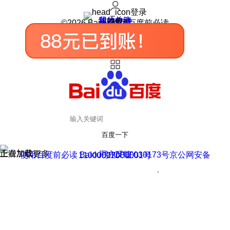
登录
我的关注
我的收藏
皮肤中心
用户反馈
设置
©2026 Baidu 使用百度前必读
百度一下
正在加载
上滑加载更多
用户反馈
使用百度前必读 Baidu 京ICP证030173号
京公网安备11000002000001号