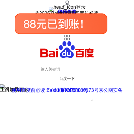
登录
我的关注
我的收藏
皮肤中心
用户反馈
设置
©2026 Baidu 使用百度前必读
百度一下
正在加载
上滑加载更多
用户反馈
使用百度前必读 Baidu 京ICP证030173号
京公网安备11000002000001号