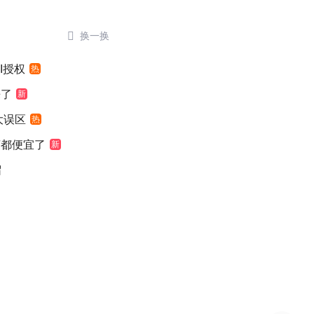

换一换
I授权
热
来了
新
大误区
热
萄都便宜了
新
留