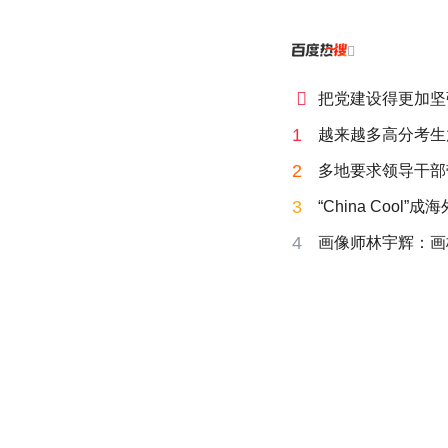


把党建设得更加坚
1
越来越多高分考生
2
多地要求领导干部
3
“China Cool”
4
画像师林宇辉：画梅