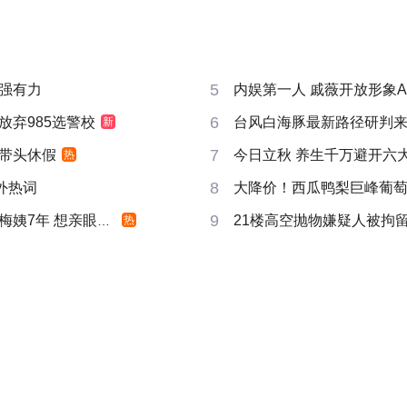
5
强有力
内娱第一人 戚薇开放形象A
6
放弃985选警校
台风白海豚最新路径研判
新
7
带头休假
今日立秋 养生千万避开六
热
8
成海外热词
大降价！西瓜鸭梨巨峰葡
9
姨7年 想亲眼看看
21楼高空抛物嫌疑人被拘
热