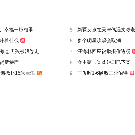
5
、幸福一脉相承
新疆女孩在天津偶遇支教
6
味着什么
多个明星演唱会取消
新
7
海边 男孩被浪卷走
汪海林回应被举报偷逃税
8
货新特产
女主硬加吻戏短剧已下架
9
沿海掀起15米巨浪
丁俊晖1-6惨败吉尔伯特
热
新