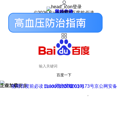
登录
我的关注
我的收藏
皮肤中心
用户反馈
设置
©2026 Baidu 使用百度前必读
百度一下
正在加载
上滑加载更多
用户反馈
使用百度前必读 Baidu 京ICP证030173号
京公网安备11000002000001号