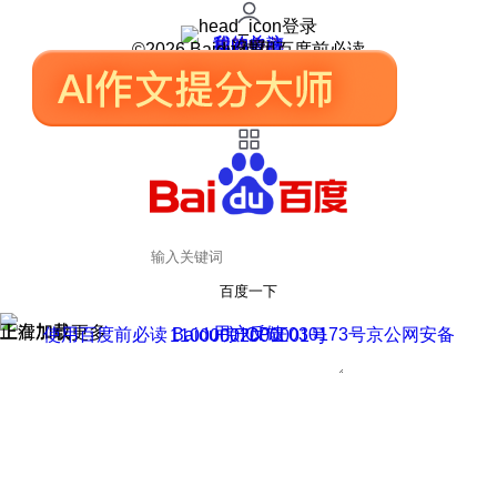
登录
我的关注
我的收藏
皮肤中心
用户反馈
设置
©2026 Baidu 使用百度前必读
百度一下
正在加载
上滑加载更多
用户反馈
使用百度前必读 Baidu 京ICP证030173号
京公网安备11000002000001号