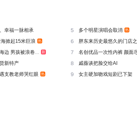
5
、幸福一脉相承
多个明星演唱会取消
热
6
沿海掀起15米巨浪
胖东来历史最悠久的门店
热
7
边 男孩被浪卷走
名创优品一次性内裤 颜面
新
8
货新特产
戚薇谈把脸交给AI
9
遇支教老师哭红眼
女主硬加吻戏短剧已下架
热