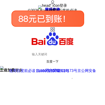
登录
我的关注
我的收藏
皮肤中心
用户反馈
设置
©2026 Baidu 使用百度前必读
百度一下
正在加载
上滑加载更多
用户反馈
使用百度前必读 Baidu 京ICP证030173号
京公网安备11000002000001号