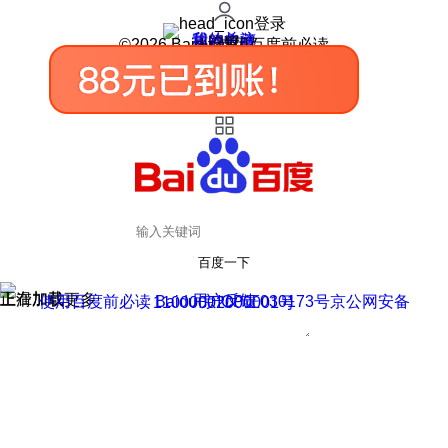
登录
我的关注
我的收藏
皮肤中心
用户反馈
设置
©2026 Baidu 使用百度前必读
百度一下
正在加载
上滑加载更多
用户反馈
使用百度前必读 Baidu 京ICP证030173号
京公网安备11000002000001号