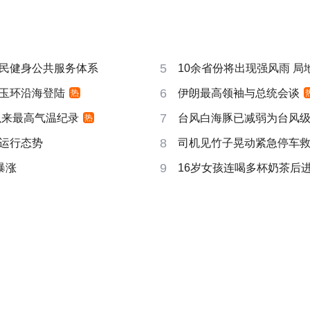
5
民健身公共服务体系
10余省份将出现强风雨 局地
6
玉环沿海登陆
伊朗最高领袖与总统会谈
热
7
以来最高气温纪录
台风白海豚已减弱为台风
热
8
运行态势
司机见竹子晃动紧急停车
9
暴涨
16岁女孩连喝多杯奶茶后进