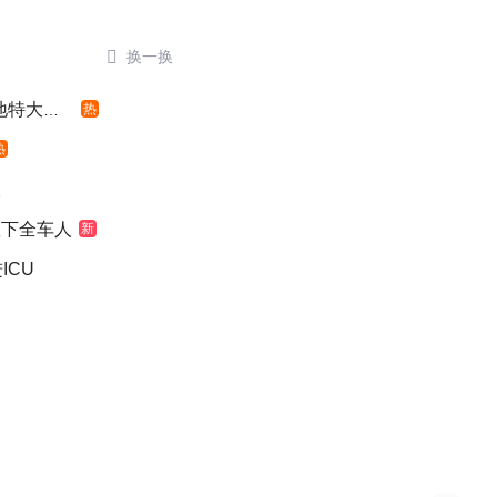

换一换
特大暴雨
热
热
级
救下全车人
新
ICU