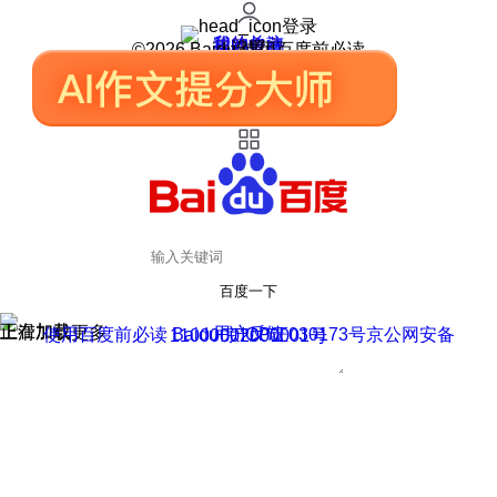
登录
我的关注
我的收藏
皮肤中心
用户反馈
设置
©2026 Baidu 使用百度前必读
百度一下
正在加载
上滑加载更多
用户反馈
使用百度前必读 Baidu 京ICP证030173号
京公网安备11000002000001号