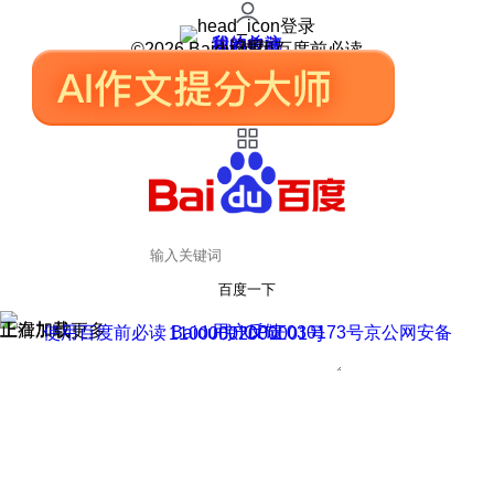
登录
我的关注
我的收藏
皮肤中心
用户反馈
设置
©2026 Baidu 使用百度前必读
百度一下
正在加载
上滑加载更多
用户反馈
使用百度前必读 Baidu 京ICP证030173号
京公网安备11000002000001号