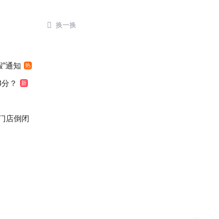

换一换
”通知
热
8分？
新
后门店倒闭