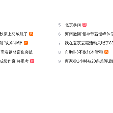
5
北京暴雨
新
6
秋穿上羽绒服了
河南撤回“领导带薪错峰休假
热
7
射“战斧”导弹
我在夏夜麦霸活动只唱了8
热
8
国高端钢材密集突破
向鹏0-3不敌张本智和
热
9
成绩作废 将重考
商家称1小时被20条差评
新