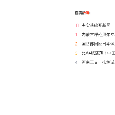


夯实基础开新局
1
内蒙古呼伦贝尔立
2
国防部回应日本试
3
比A4纸还薄！中
4
河南三支一扶笔试