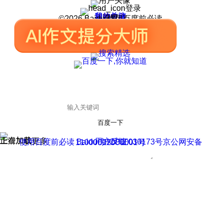
登录
我的关注
我的收藏
皮肤中心
用户反馈
设置
©2026 Baidu 使用百度前必读
百度一下
正在加载
上滑加载更多
用户反馈
使用百度前必读 Baidu 京ICP证030173号
京公网安备11000002000001号