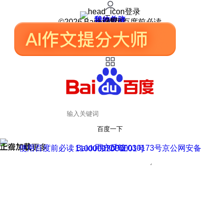
登录
我的关注
我的收藏
皮肤中心
用户反馈
设置
©2026 Baidu 使用百度前必读
百度一下
正在加载
上滑加载更多
用户反馈
使用百度前必读 Baidu 京ICP证030173号
京公网安备11000002000001号