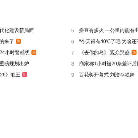
5
代化建设新局面
拼豆有多火 一公里内能有4
6
的来了
“今天得有40℃了吧 为啥还
热
7
24小时警戒线
《去你的岛》 观众哭崩
热
热
8
重磅规划出炉
商家称1小时被20条差评
9
26》歌王
百花奖开幕式 刘浩存独舞
新