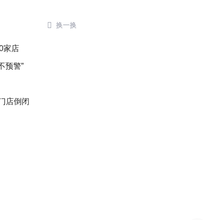

换一换
0家店
不预警”
后门店倒闭