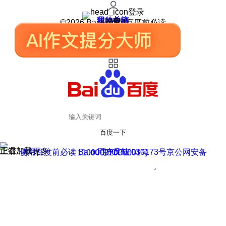
登录
我的关注
我的收藏
皮肤中心
用户反馈
设置
©2026 Baidu 使用百度前必读
百度一下
正在加载
上滑加载更多
用户反馈
使用百度前必读 Baidu 京ICP证030173号
京公网安备11000002000001号