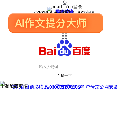
登录
我的关注
我的收藏
皮肤中心
用户反馈
设置
©2026 Baidu 使用百度前必读
百度一下
正在加载
上滑加载更多
用户反馈
使用百度前必读 Baidu 京ICP证030173号
京公网安备11000002000001号