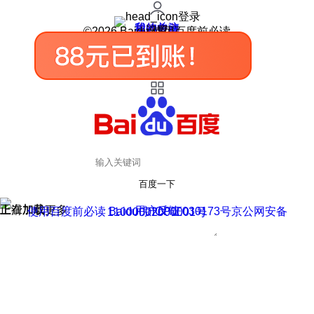
登录
我的关注
我的收藏
皮肤中心
用户反馈
设置
©2026 Baidu 使用百度前必读
百度一下
正在加载
上滑加载更多
用户反馈
使用百度前必读 Baidu 京ICP证030173号
京公网安备11000002000001号