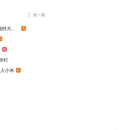

换一换
特大暴雨
热
热
级
新
铁钉
加入小米
热