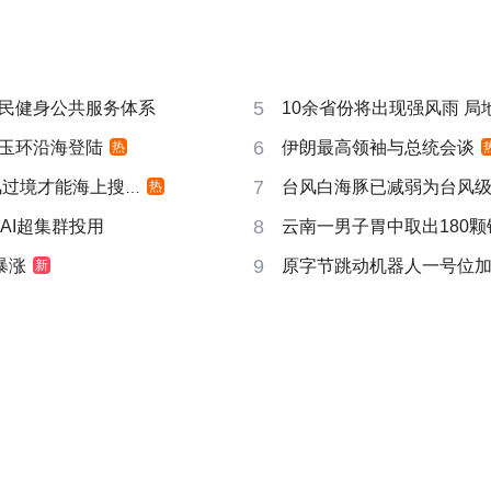
5
民健身公共服务体系
10余省份将出现强风雨 局地
6
玉环沿海登陆
伊朗最高领袖与总统会谈
热
7
过境才能海上搜寻
台风白海豚已减弱为台风
热
8
AI超集群投用
云南一男子胃中取出180颗
9
暴涨
原字节跳动机器人一号位
新