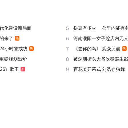
5
代化建设新局面
拼豆有多火 一公里内能有4
6
的来了
河南濮阳一女子趁店内无
热
7
24小时警戒线
《去你的岛》 观众哭崩
热
热
8
重磅规划出炉
被深圳街头大爷吹奏谋生
9
26》歌王
百花奖开幕式 刘浩存独舞
新