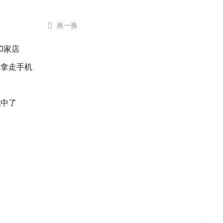

换一换
0家店
人拿走手机
戳中了