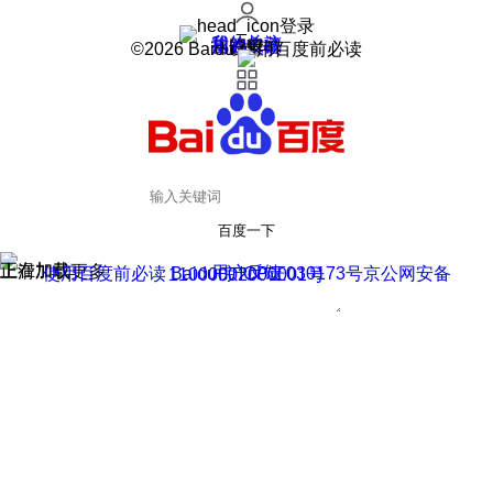
登录
我的关注
我的收藏
皮肤中心
用户反馈
设置
©2026 Baidu 使用百度前必读
百度一下
正在加载
上滑加载更多
用户反馈
使用百度前必读 Baidu 京ICP证030173号
京公网安备11000002000001号