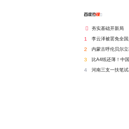


夯实基础开新局
1
李云泽被罢免全国
2
内蒙古呼伦贝尔立
3
比A4纸还薄！中
4
河南三支一扶笔试