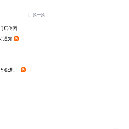

换一换
后门店倒闭
”通知
热
名进体检
热