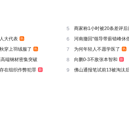
5
商家称1小时被20条差评
6
人大代表
河南撤回“领导带薪错峰休假
热
7
秋穿上羽绒服了
为何年轻人不愿学医了
热
热
8
国高端钢材密集突破
向鹏0-3不敌张本智和
新
9
存在组织作弊犯罪
佛山通报笔试前13被淘汰后5
新