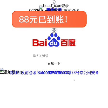
登录
我的关注
我的收藏
皮肤中心
用户反馈
设置
©2026 Baidu 使用百度前必读
百度一下
正在加载
上滑加载更多
用户反馈
使用百度前必读 Baidu 京ICP证030173号
京公网安备11000002000001号