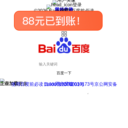
登录
我的关注
我的收藏
皮肤中心
用户反馈
设置
©2026 Baidu 使用百度前必读
百度一下
正在加载
上滑加载更多
用户反馈
使用百度前必读 Baidu 京ICP证030173号
京公网安备11000002000001号