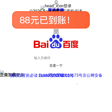
登录
我的关注
我的收藏
皮肤中心
用户反馈
设置
©2026 Baidu 使用百度前必读
百度一下
正在加载
上滑加载更多
用户反馈
使用百度前必读 Baidu 京ICP证030173号
京公网安备11000002000001号