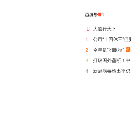


大道行天下
1
公司“上四休三”但
2
今年是“闭眼秋”
热
3
打破国外垄断！中
4
新冠病毒检出率仍