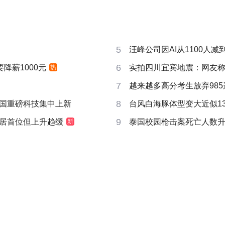
5
汪峰公司因AI从1100人减到
6
要降薪1000元
实拍四川宜宾地震：网友称睡
热
7
越来越多高分考生放弃985
8
国重磅科技集中上新
台风白海豚体型变大近似13个
9
居首位但上升趋缓
泰国校园枪击案死亡人数升
新