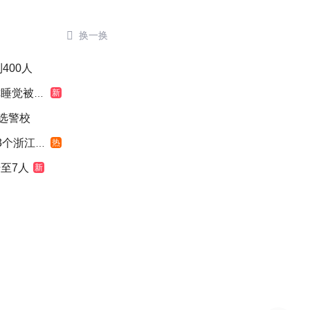

换一换
400人
觉被摇醒
新
选警校
浙江面积
热
至7人
新