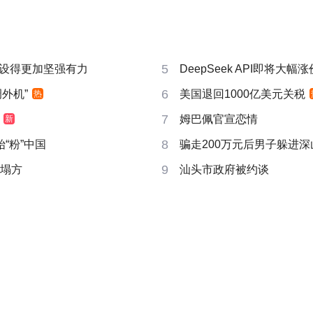
5
设得更加坚强有力
DeepSeek API即将大幅涨
6
外机”
美国退回1000亿美元关税
热
7
姆巴佩官宣恋情
新
8
“粉”中国
骗走200万元后男子躲进深
9
后塌方
汕头市政府被约谈