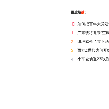


如何把百年大党建
1
广东或将迎来“空调
2
BBA降价也卖不动
3
西方Z世代为何开始
4
小车被劝退23秒