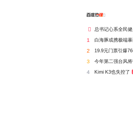


总书记心系全民健
1
白海豚或携极端暴
2
19.9元门票引爆7
3
今年第二强台风将
4
Kimi K3也失控了