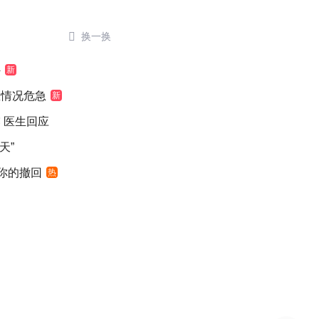

换一换
外
新
医情况危急
新
 医生回应
天”
”你的撤回
热