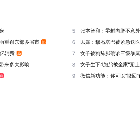
5
身
张本智和：零封向鹏不意
6
雨重创东部多省市
以媒：穆杰塔巴被紧急送
热
7
6亿消费
女子被狗舔脚确诊三级暴露
热
8
带来多大影响
女子生下4胞胎被全家“宠上
9
微信新功能：你可以“撤回
新