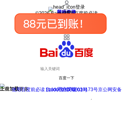
登录
我的关注
我的收藏
皮肤中心
用户反馈
设置
©2026 Baidu 使用百度前必读
百度一下
正在加载
上滑加载更多
用户反馈
使用百度前必读 Baidu 京ICP证030173号
京公网安备11000002000001号