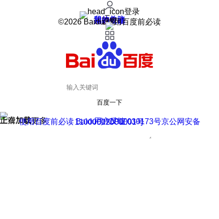
登录
我的关注
我的收藏
皮肤中心
用户反馈
设置
©2026 Baidu 使用百度前必读
百度一下
正在加载
上滑加载更多
用户反馈
使用百度前必读 Baidu 京ICP证030173号
京公网安备11000002000001号