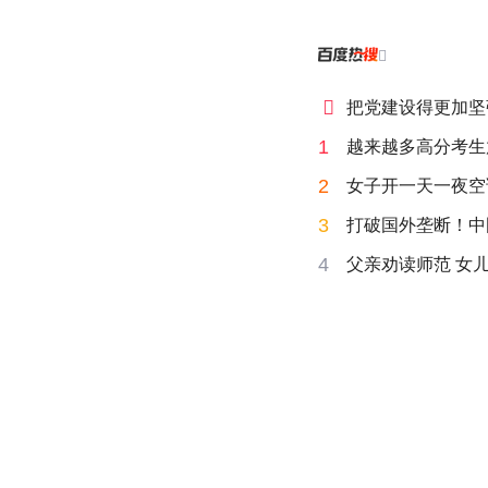


把党建设得更加坚
1
越来越多高分考生
2
女子开一天一夜空
3
打破国外垄断！中
4
父亲劝读师范 女