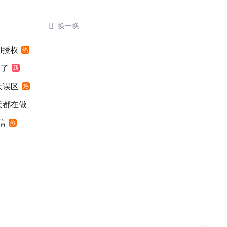

换一换
I授权
热
来了
新
大误区
热
天都在做
信
热