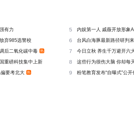
5
强有力
内娱第一人 戚薇开放形象A
6
放弃985选警校
台风白海豚最新路径研判
7
调后二氧化碳中毒
今日立秋 养生千万避开六
热
8
国重磅科技集中上新
这些行为很伤大脑 你却每
9
儿偏要考北大
粉笔教育发布“自曝式”公开
热