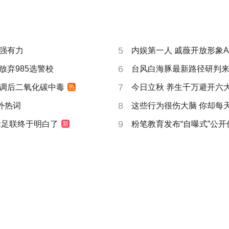
5
强有力
内娱第一人 戚薇开放形象A
6
放弃985选警校
台风白海豚最新路径研判
7
调后二氧化碳中毒
今日立秋 养生千万避开六
热
8
成海外热词
这些行为很伤大脑 你却每
9
际足联终于明白了
粉笔教育发布“自曝式”公开
新