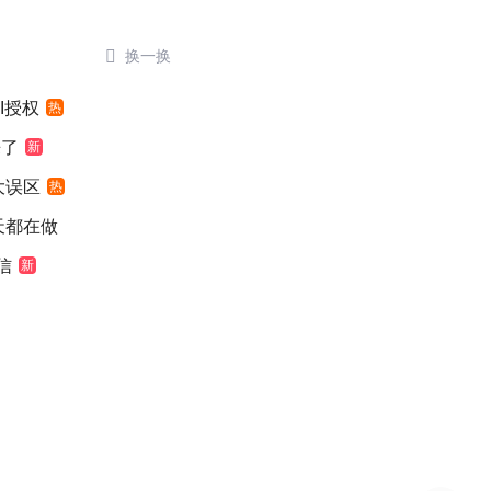

换一换
I授权
热
来了
新
大误区
热
天都在做
信
新