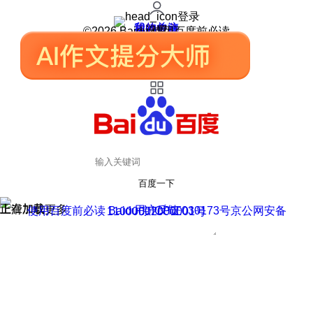
登录
我的关注
我的收藏
皮肤中心
用户反馈
设置
©2026 Baidu 使用百度前必读
百度一下
正在加载
上滑加载更多
用户反馈
使用百度前必读 Baidu 京ICP证030173号
京公网安备11000002000001号