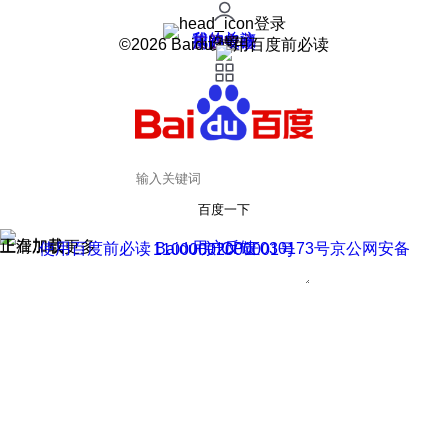
登录
我的关注
我的收藏
皮肤中心
用户反馈
设置
©2026 Baidu 使用百度前必读
百度一下
正在加载
上滑加载更多
用户反馈
使用百度前必读 Baidu 京ICP证030173号
京公网安备11000002000001号