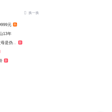

换一换
999元
热
山13年
是伪造的
新
价
新