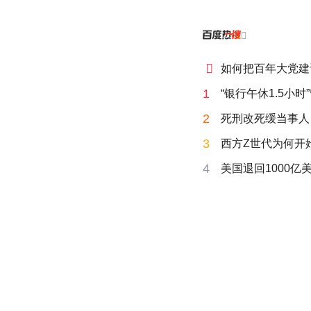


如何把百年大党建
1
“银行午休1.5小
2
死刑改死缓当事人
3
西方Z世代为何开始
4
美国退回1000亿