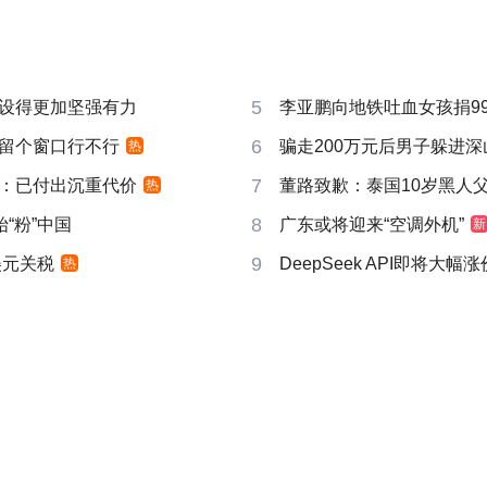
5
设得更加坚强有力
李亚鹏向地铁吐血女孩捐99
6
时”留个窗口行不行
骗走200万元后男子躲进深
热
7
：已付出沉重代价
董路致歉：泰国10岁黑人父母
热
8
“粉”中国
广东或将迎来“空调外机”
新
9
美元关税
DeepSeek API即将大幅涨
热