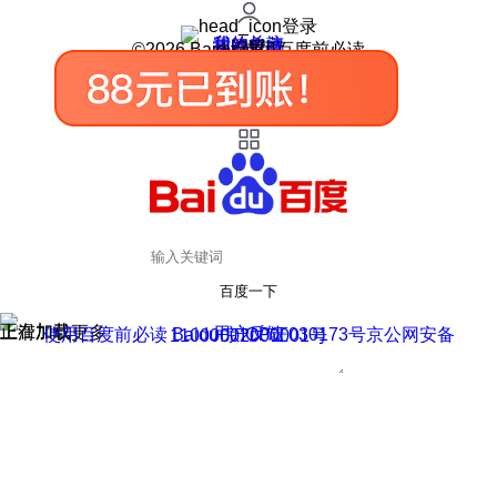
登录
我的关注
我的收藏
皮肤中心
用户反馈
设置
©2026 Baidu 使用百度前必读
百度一下
正在加载
上滑加载更多
用户反馈
使用百度前必读 Baidu 京ICP证030173号
京公网安备11000002000001号