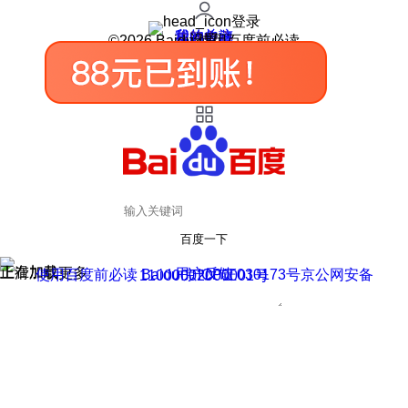
登录
我的关注
我的收藏
皮肤中心
用户反馈
设置
©2026 Baidu 使用百度前必读
百度一下
正在加载
上滑加载更多
用户反馈
使用百度前必读 Baidu 京ICP证030173号
京公网安备11000002000001号