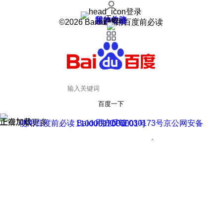
登录
我的关注
我的收藏
皮肤中心
用户反馈
设置
©2026 Baidu 使用百度前必读
百度一下
正在加载
上滑加载更多
用户反馈
使用百度前必读 Baidu 京ICP证030173号
京公网安备11000002000001号