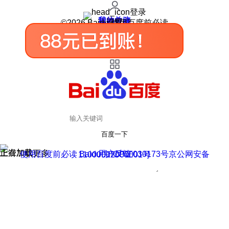
登录
我的关注
我的收藏
皮肤中心
用户反馈
设置
©2026 Baidu 使用百度前必读
百度一下
正在加载
上滑加载更多
用户反馈
使用百度前必读 Baidu 京ICP证030173号
京公网安备11000002000001号