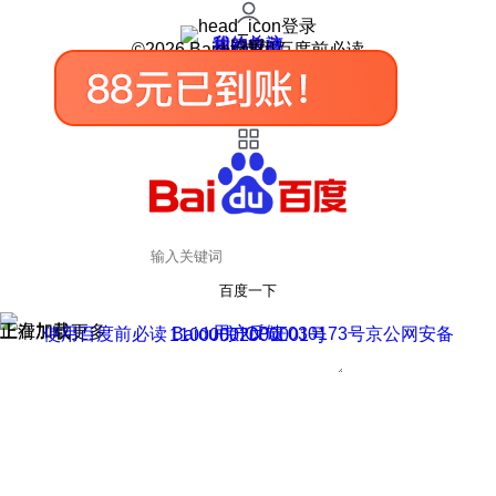
登录
我的关注
我的收藏
皮肤中心
用户反馈
设置
©2026 Baidu 使用百度前必读
百度一下
正在加载
上滑加载更多
用户反馈
使用百度前必读 Baidu 京ICP证030173号
京公网安备11000002000001号