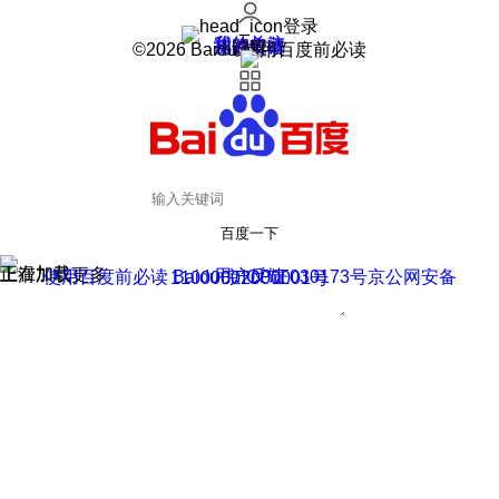
登录
我的关注
我的收藏
皮肤中心
用户反馈
设置
©2026 Baidu 使用百度前必读
百度一下
正在加载
上滑加载更多
用户反馈
使用百度前必读 Baidu 京ICP证030173号
京公网安备11000002000001号