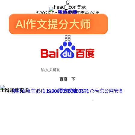
登录
我的关注
我的收藏
皮肤中心
用户反馈
设置
©2026 Baidu 使用百度前必读
百度一下
正在加载
上滑加载更多
用户反馈
使用百度前必读 Baidu 京ICP证030173号
京公网安备11000002000001号