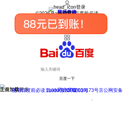
登录
我的关注
我的收藏
皮肤中心
用户反馈
设置
©2026 Baidu 使用百度前必读
百度一下
正在加载
上滑加载更多
用户反馈
使用百度前必读 Baidu 京ICP证030173号
京公网安备11000002000001号