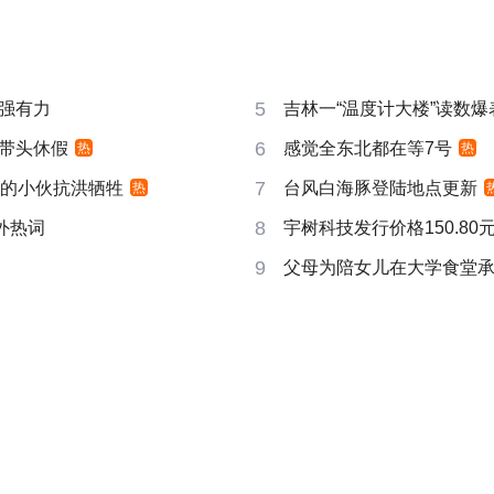
5
强有力
吉林一“温度计大楼”读数爆
6
带头休假
感觉全东北都在等7号
热
热
7
视的小伙抗洪牺牲
台风白海豚登陆地点更新
热
8
成海外热词
宇树科技发行价格150.80元
9
父母为陪女儿在大学食堂承