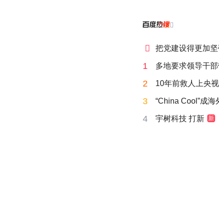


把党建设得更加坚
1
多地要求领导干部
2
10年前救人上央
3
“China Cool”
4
宇树科技 打新
新