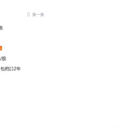

换一换
表
热
/股
包档口2年