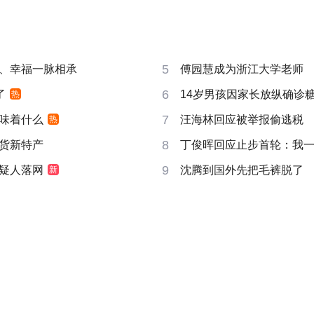
5
、幸福一脉相承
傅园慧成为浙江大学老师
6
了
14岁男孩因家长放纵确诊
热
7
味着什么
汪海林回应被举报偷逃税
热
8
货新特产
丁俊晖回应止步首轮：我一直
9
疑人落网
沈腾到国外先把毛裤脱了
新