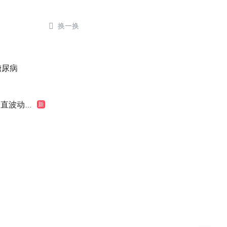

换一换
糖尿病
波动很大
新